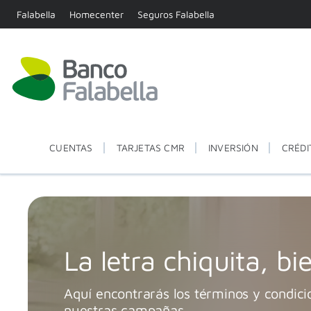
Falabella
Homecenter
Seguros Falabella
CUENTAS
TARJETAS CMR
INVERSIÓN
CRÉDI
La letra chiquita, bie
Aquí encontrarás los términos y condici
nuestras campañas