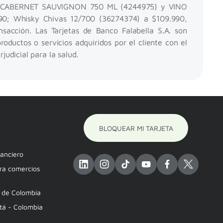
VINO CABERNET SAUVIGNON 750 ML (4244975) y VINO
0; Whisky Chivas 12/700 (36274374) a $109.990,
sacción. Las Tarjetas de Banco Falabella S.A. son
ductos o servicios adquiridos por el cliente con el
udicial para la salud.
BLOQUEAR MI TARJETA
nanciero
ara comercios
a de Colombia
otá - Colombia