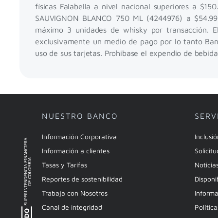
físicas Falabella a nivel nacional superiores 
SAUVIGNON BLANCO 750 ML (4244976) a $54.990; 
máximo 3 unidades de whisky por transacción. El 
exclusivamente un medio de pago por lo tanto Banco
uso de sus tarjetas. Prohibase el expendio de bebida
NUESTRO BANCO
SERV
Información Corporativa
Inclusi
Información a clientes
Solicit
Tasas y Tarifas
Noticia
Reportes de sostenibilidad
Disponi
Trabaja con Nosotros
Informa
Canal de integridad
Polític