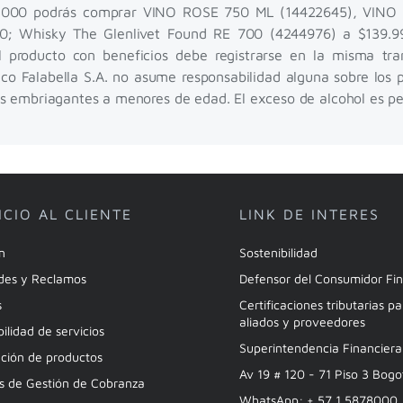
a $150.000 podrás comprar VINO ROSE 750 ML (14422645), 
Whisky The Glenlivet Found RE 700 (4244976) a $139.99
producto con beneficios debe registrarse en la misma tran
 Falabella S.A. no asume responsabilidad alguna sobre los pro
s embriagantes a menores de edad. El exceso de alcohol es perj
ICIO AL CLIENTE
LINK DE INTERES
ón
Sostenibilidad
udes y Reclamos
Defensor del Consumidor Fi
s
Certificaciones tributarias p
aliados y proveedores
bilidad de servicios
Superintendencia Financier
ción de productos
Av 19 # 120 - 71 Piso 3 Bog
as de Gestión de Cobranza
WhatsApp: + 57 1 5878000