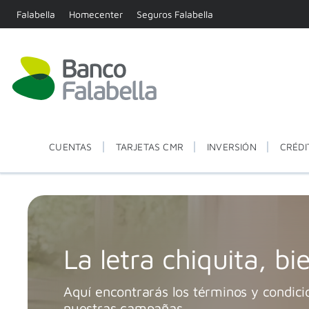
Falabella
Homecenter
Seguros Falabella
CUENTAS
TARJETAS CMR
INVERSIÓN
CRÉDI
La letra chiquita, bie
Aquí encontrarás los términos y condici
nuestras campañas