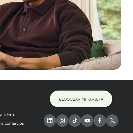
BLOQUEAR MI TARJETA
nanciero
ara comercios