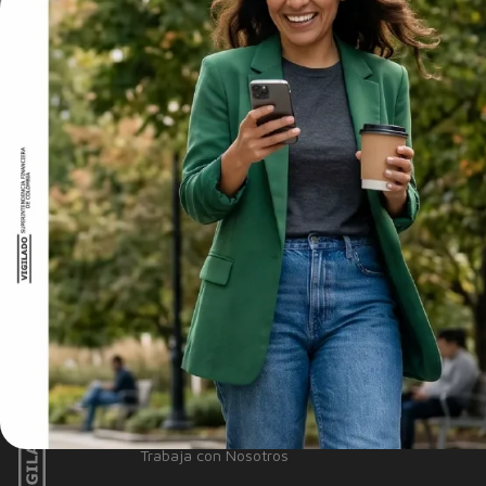
La línea de crédito de libre inversión con garantía del FGA (Fondo d
interés será la vigente en el momento del desembolso. El desembol
cuenta destino esté a nombre del titular de la línea de crédito. Con
estará a cargo del cliente y la comisión aplicable será la definid
favor del FGA genera un IVA del 19% y se descontará del valor dese
caso de incumplimiento con el pago. Si tienes otras inquietudes, pu
NUESTRO BANCO
Información Corporativa
Información a clientes
Tasas y Tarifas
Reportes de sostenibilidad
Trabaja con Nosotros