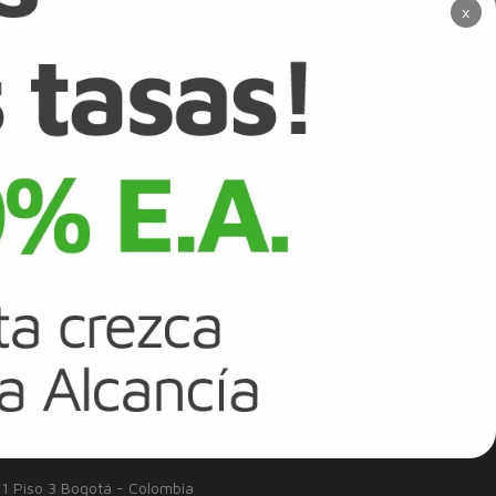
×
Banco Falabella S.A, y a las Políticas definidas por el FGA. La tasa de
e Ahorro de Banco Falabella y/o de otros bancos, siempre y cuando la
sas-tarifas
. La comisión a favor del FGA, por concepto de la garantía,
 dicha comisión se descontará del valor del desembolso. La comisión a
de pagar la deuda ni del reporte negativo ante centrales de riesgo en
 INTERES
ROBO O EXTRAVÍO
onsumidor Financiero
 tributarias para comercios
eedores
ia Financiera de Colombia
71 Piso 3 Bogotá - Colombia