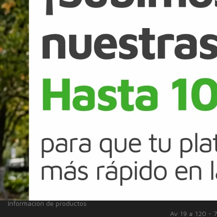
Legal
e Garantías de Antioquia) está sujeta a políticas de riesgo de crédito de 
so se podrá realizar únicamente por la App Banco Falabella a Cuentas d
sulta tasas de interés y tarifas vigentes en
www.bancofalabella.com.co/ta
a por el Banco, y que se encuentre vigente en el momento del desembolso,
mbolsado. La garantía del FGA no exime al cliente de la responsabilidad 
ede acceder a la página de internet del FGA
aquí.
SERVICIO AL CLIENTE
LINKS DE
Inclusión
Sostenibilidad
Solicitudes y Reclamos
Defensor del C
Noticias
Certificaciones
aliados y prov
Disponibilidad de servicios
Superintendenc
Información de productos
Av 19 # 120 - 