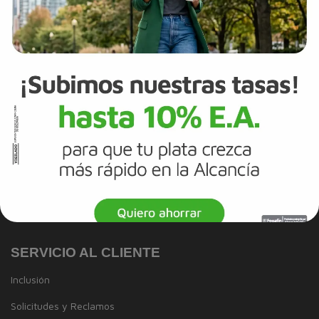
Canal de integridad
Proveedores
Política de Diversidad e Inclusión
Mapa del sitio
Términos y Condiciones
Información Legal
Tarjeta de Crédito
Cuenta de Ahorros
SERVICIO AL CLIENTE
Inclusión
Solicitudes y Reclamos