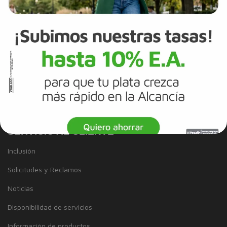
Mapa del sitio
Términos y Condiciones
Información Legal
Tarjeta de Crédito
Cuenta de Ahorros
SERVICIO AL CLIENTE
Inclusión
Solicitudes y Reclamos
Noticias
Disponibilidad de servicios
Información de productos