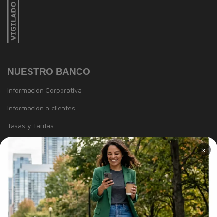
NUESTRO BANCO
Información Corporativa
Información a clientes
Tasas y Tarifas
Reportes de sostenibilidad
×
Trabaja con Nosotros
Canal de integridad
Proveedores
Política de Diversidad e Inclusión