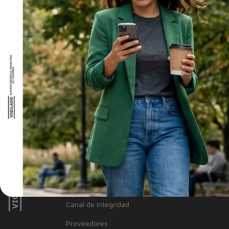
La línea de Crédito Libre Inversión - Bajo Monto está sujeta a po
momento del desembolso. El desembolso se podrá realizar por la
cuando la cuenta destino esté a nombre del titular de la línea de c
NUESTRO BANCO
Información Corporativa
Información a clientes
Tasas y Tarifas
Reportes de sostenibilidad
Trabaja con Nosotros
Canal de integridad
Proveedores