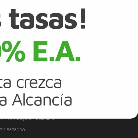
suministrada por el cliente. La tasa de interés será la vigente en el
orro o Corriente de Banco Falabella y/o de otros bancos, siempre y
om.co/tasas-tarifas
. Oferta válida hasta el 31/12/2025
 INTERES
ROBO O EXTRAVÍO
onsumidor Financiero
 tributarias para comercios
eedores
ia Financiera de Colombia
71 Piso 3 Bogotá - Colombia
7 1 5878000