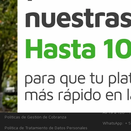
Legal
líticas de crédito de Banco Falabella S.A., de acuerdo con la información 
 App Banco Falabella S.A. por transferencia electrónica a Cuentas de Ah
rédito. Consulta tasas de interés y tarifas vigentes en
www.bancofalabella.c
SERVICIO AL CLIENTE
LINKS DE
Inclusión
Sostenibilidad
Solicitudes y Reclamos
Defensor del C
Noticias
Certificaciones
aliados y prov
Disponibilidad de servicios
Superintendenc
Información de productos
Av 19 # 120 - 
Políticas de Gestión de Cobranza
WhatsApp: + 5
Política de Tratamiento de Datos Personales