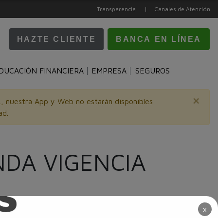
Transparencia |
Canales de Atención
HAZTE CLIENTE
BANCA EN LÍNEA
DUCACIÓN FINANCIERA
EMPRESA
SEGUROS
×
m., nuestra App y Web no estarán disponibles
ad.
DA VIGENCIA​
×