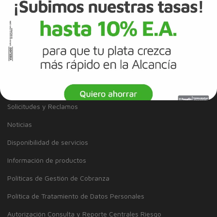
Tarjeta de Crédito
Cuenta de Ahorros
SERVICIO AL CLIENTE
Inclusión
Solicitudes y Reclamos
Noticias
Disponibilidad de servicios
Información de productos
Políticas de Gestión de Cobranza
Política de Tratamiento de Datos Personales
Autorización Consulta y Reporte Centrales Riesgo