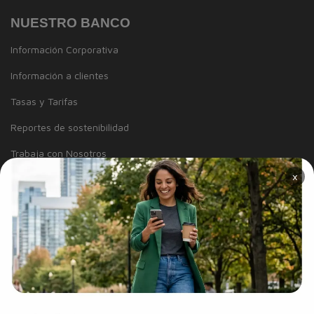
NUESTRO BANCO
Información Corporativa
Información a clientes
Tasas y Tarifas
Reportes de sostenibilidad
Trabaja con Nosotros
×
Canal de integridad
Proveedores
Política de Diversidad e Inclusión
Mapa del sitio
Términos y Condiciones
Información Legal