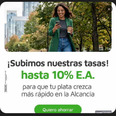
×
NUESTRO BANCO
Información Corporativa
Información a clientes
Tasas y Tarifas
Reportes de sostenibilidad
Trabaja con Nosotros
Canal de integridad
Proveedores
Política de Diversidad e Inclusión
Mapa del sitio
Términos y Condiciones