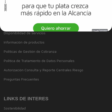
Inclusión
Solicitudes y Reclamos
Noticias
Disponibilidad de servicios
Información de productos
Políticas de Gestión de Cobranza
Política de Tratamiento de Datos Personales
Autorización Consulta y Reporte Centrales Riesgo
Preguntas Frecuentes
LINKS DE INTERES
Sostenibilidad