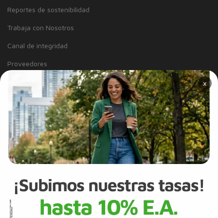
Reportes de sostenibilidad
Trabaja con Nosotros
Canal de integridad
Proveedores
×
Política de Diversidad e Inclusión
Mapa del sitio
Términos y Condiciones
Información Legal
Tarjeta de Crédito
Cuenta de Ahorros
SERVICIO AL CLIENTE