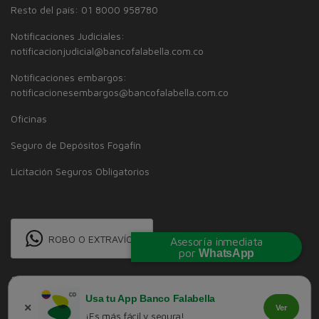
Resto del país: 01 8000 958780
Notificaciones Judiciales:
notificacionjudicial@bancofalabella.com.co
Notificaciones embargos:
notificacionesembargos@bancofalabella.com.co
Oficinas
Seguro de Depósitos Fogafín
Licitación Seguros Obligatorios
ROBO O EXTRAVÍO
Asesoría inmediata
por
WhatsApp
Usa tu App Banco Falabella
Ver
¡Es más fácil y segura!