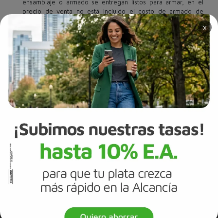
ensamblaje o armado se entregan listos para armar, en el
precio de venta no está incluido el costo de armado de
muebles ni servicios por concepto de instalación. Los precios
×
de los productos están sujetos a modificaciones y será válido
únicamente el precio vigente el momento de efectuar el
pago de la compra. Las fotos son de referencia y no incluyen
objetos y/o elementos distintos al producto cuyo nombre y
referencia se encuentra escrito al pie de las fotos
publicadas.
Únete al Banco Falabella
Hazte Cliente