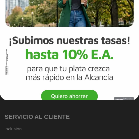
Trabaja con Nosotros
Canal de integridad
Proveedores
Política de Diversidad e Inclusión
Mapa del sitio
Términos y Condiciones
Información Legal
Tarjeta de Crédito
Cuenta de Ahorros
SERVICIO AL CLIENTE
Inclusión