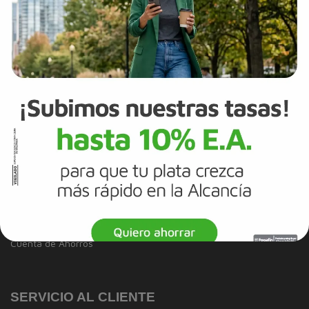
Reportes de sostenibilidad
Trabaja con Nosotros
Canal de integridad
Proveedores
Política de Diversidad e Inclusión
Mapa del sitio
Términos y Condiciones
Información Legal
Tarjeta de Crédito
Cuenta de Ahorros
SERVICIO AL CLIENTE