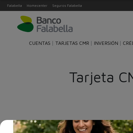
Falabella
Homecenter
Seguros Falabella
CUENTAS
TARJETAS CMR
INVERSIÓN
CRÉ
Tarjeta C
Promoción válida para nuevas aperturas de la tarjeta de crédito 
clientes que realicen clic en el botón solicítala aquí. La devoluci