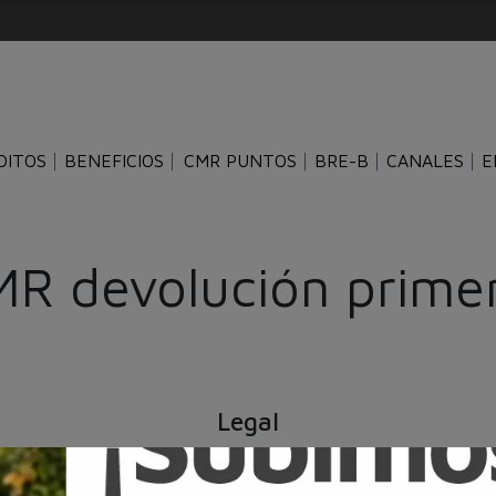
DITOS
BENEFICIOS
CMR PUNTOS
BRE-B
CANALES
E
MR devolución prim
Legal
Banco Falabella CMR realizadas entre el 25 y el 28 de febrero de 2025 y q
ón es equivalente al valor de la primera compra realizada con la tarjeta y s