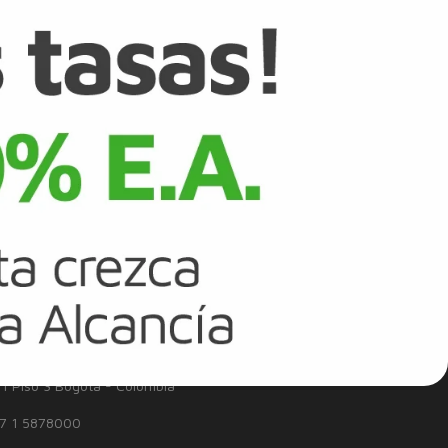
ón está sujeta a las políticas de crédito de Banco Falabella S.A.,
is de riesgo crediticio, entre otros factores. Esta preaprobación es
declinarse. Al solicitar tu tarjeta, formarás parte del Programa CMR
le del Programa CMR Puntos y consulta la Política de Tratamiento de
 INTERES
ROBO O EXTRAVÍO
onsumidor Financiero
 tributarias para comercios
eedores
ia Financiera de Colombia
71 Piso 3 Bogotá - Colombia
7 1 5878000