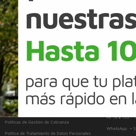
rjetas de Crédito Banco Falabella CMR son un medio de pago. La aprobaci
tuación financiera actual, cambios en condiciones macroeconómicas, anális
mación adicional; tras las verificaciones, la oferta puede modificarse o 
s en cualquiera de nuestros canales o comercios aliados. Revisa el detal
SERVICIO AL CLIENTE
LINKS DE
Inclusión
Sostenibilidad
Solicitudes y Reclamos
Defensor del C
Noticias
Certificaciones
aliados y prov
Disponibilidad de servicios
Superintendenc
Información de productos
Av 19 # 120 - 
Políticas de Gestión de Cobranza
WhatsApp: + 5
Política de Tratamiento de Datos Personales