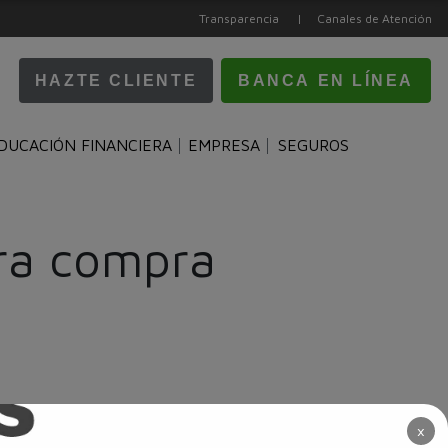
Transparencia |
Canales de Atención
HAZTE CLIENTE
BANCA EN LÍNEA
DUCACIÓN FINANCIERA
EMPRESA
SEGUROS
era compra
×
ue realicen su compra dentro de esas fechas de vigencia. Aplica para
e abonará a la cuenta de la tarjeta en la segunda quincena de marzo. El