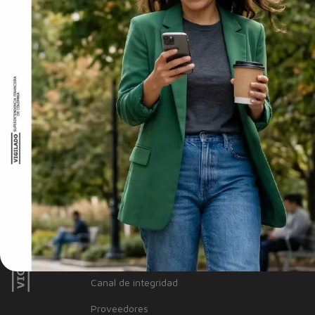
monto máximo de devolución permitido es de $200,000 COP. Las Ta
de acuerdo con la información suministrada por el cliente, su si
válida solo durante el mes de recepción y podría requerirse infor
Puntos y podrás acumular CMR Puntos por cada compra que realice
Datos Personales.
NUESTRO BANCO
Información Corporativa
Información a clientes
Tasas y Tarifas
Reportes de sostenibilidad
Trabaja con Nosotros
Canal de integridad
Proveedores