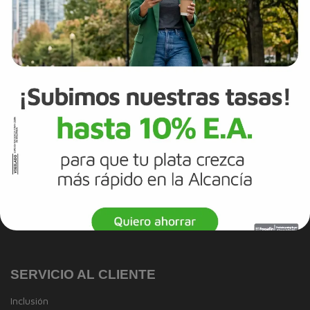
Trabaja con Nosotros
Canal de integridad
Proveedores
Política de Diversidad e Inclusión
Mapa del sitio
Términos y Condiciones
Información Legal
Tarjeta de Crédito
Cuenta de Ahorros
SERVICIO AL CLIENTE
Inclusión