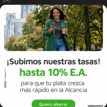
×
NUESTRO BANCO
Información Corporativa
Información a clientes
Tasas y Tarifas
Reportes de sostenibilidad
Trabaja con Nosotros
Canal de integridad
Proveedores
Política de Diversidad e Inclusión
Mapa del sitio
Términos y Condiciones