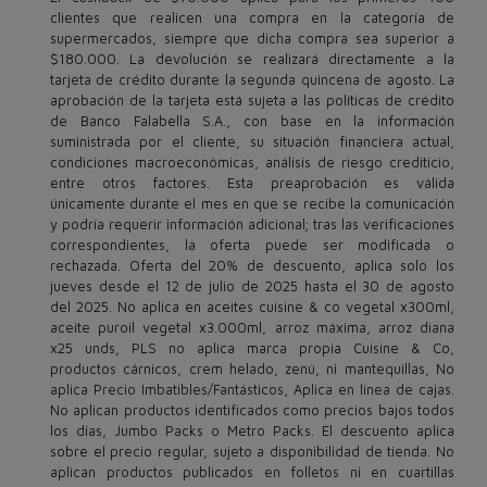
clientes que realicen una compra en la categoría de
supermercados, siempre que dicha compra sea superior a
$180.000. La devolución se realizará directamente a la
tarjeta de crédito durante la segunda quincena de agosto. La
aprobación de la tarjeta está sujeta a las políticas de crédito
de Banco Falabella S.A., con base en la información
suministrada por el cliente, su situación financiera actual,
condiciones macroeconómicas, análisis de riesgo crediticio,
entre otros factores. Esta preaprobación es válida
únicamente durante el mes en que se recibe la comunicación
y podría requerir información adicional; tras las verificaciones
correspondientes, la oferta puede ser modificada o
rechazada. Oferta del 20% de descuento, aplica solo los
jueves desde el 12 de julio de 2025 hasta el 30 de agosto
del 2025. No aplica en aceites cuisine & co vegetal x300ml,
aceite puroil vegetal x3.000ml, arroz máxima, arroz diana
x25 unds, PLS no aplica marca propia Cuisine & Co,
productos cárnicos, crem helado, zenú, ni mantequillas, No
aplica Precio Imbatibles/Fantásticos, Aplica en línea de cajas.
No aplican productos identificados como precios bajos todos
los días, Jumbo Packs o Metro Packs. El descuento aplica
sobre el precio regular, sujeto a disponibilidad de tienda. No
aplican productos publicados en folletos ni en cuartillas