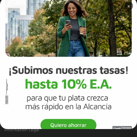
NUESTRO BANCO
×
Información Corporativa
Información a clientes
Tasas y Tarifas
Reportes de sostenibilidad
Trabaja con Nosotros
Canal de integridad
Proveedores
Política de Diversidad e Inclusión
Mapa del sitio
Términos y Condiciones
Información Legal