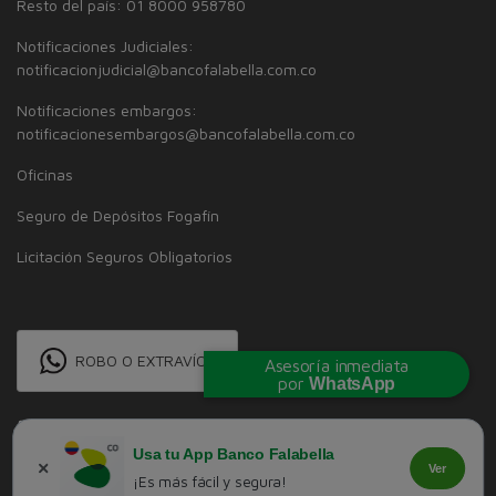
Resto del país: 01 8000 958780
Notificaciones Judiciales:
notificacionjudicial@bancofalabella.com.co
Notificaciones embargos:
notificacionesembargos@bancofalabella.com.co
Oficinas
Seguro de Depósitos Fogafín
Licitación Seguros Obligatorios
ROBO O EXTRAVÍO
Asesoría inmediata
por
WhatsApp
Usa tu App Banco Falabella
Ver
¡Es más fácil y segura!