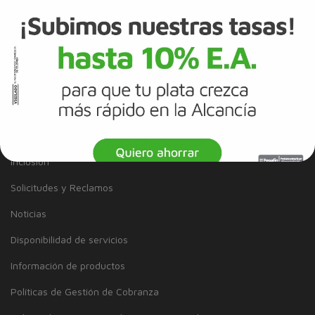
Términos y Condiciones
Información Legal
Tarjeta de Crédito
Cuenta de Ahorros
SERVICIO AL CLIENTE
Inclusión
Solicitudes y Reclamos
Noticias
Disponibilidad de servicios
Información de productos
Políticas de Gestión de Cobranza