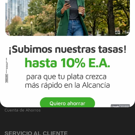
Reportes de sostenibilidad
Trabaja con Nosotros
Canal de integridad
Proveedores
Política de Diversidad e Inclusión
Mapa del sitio
Términos y Condiciones
Información Legal
Tarjeta de Crédito
Cuenta de Ahorros
SERVICIO AL CLIENTE