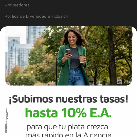
Proveedores
Política de Diversidad e Inclusión
Mapa del sitio
×
Términos y Condiciones
Información Legal
Tarjeta de Crédito
Cuenta de Ahorros
SERVICIO AL CLIENTE
Inclusión
Solicitudes y Reclamos
Noticias