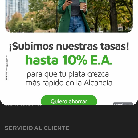
Reportes de sostenibilidad
Trabaja con Nosotros
Canal de integridad
Proveedores
Política de Diversidad e Inclusión
Mapa del sitio
Términos y Condiciones
Información Legal
Tarjeta de Crédito
Cuenta de Ahorros
SERVICIO AL CLIENTE