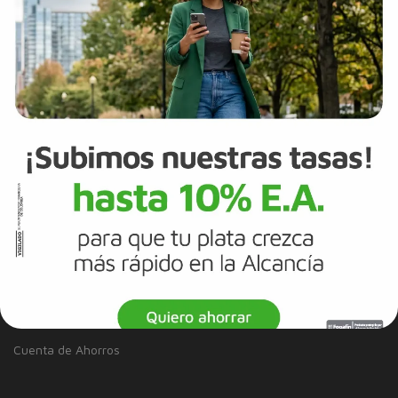
Tasas y Tarifas
Reportes de sostenibilidad
Trabaja con Nosotros
Canal de integridad
Proveedores
Política de Diversidad e Inclusión
Mapa del sitio
Términos y Condiciones
Información Legal
Tarjeta de Crédito
Cuenta de Ahorros