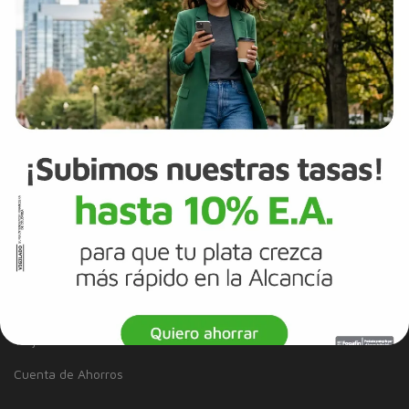
Información a clientes
Tasas y Tarifas
Reportes de sostenibilidad
Trabaja con Nosotros
Canal de integridad
Proveedores
Política de Diversidad e Inclusión
Mapa del sitio
Términos y Condiciones
Información Legal
Tarjeta de Crédito
Cuenta de Ahorros