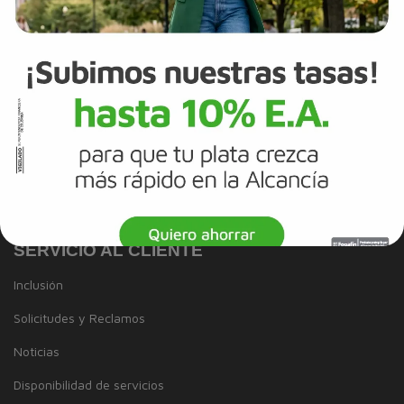
Política de Diversidad e Inclusión
Mapa del sitio
Términos y Condiciones
Información Legal
Tarjeta de Crédito
Cuenta de Ahorros
SERVICIO AL CLIENTE
Inclusión
Solicitudes y Reclamos
Noticias
Disponibilidad de servicios