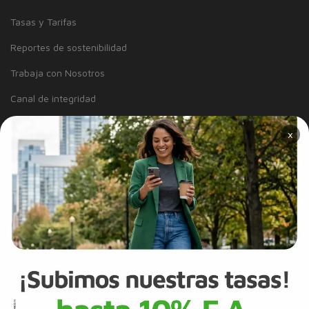
Tasas y Tarifas
Reportes de sostenibilidad
Trabaja con Nosotros
Canal de integridad
Proveedores
×
Política de Diversidad e Inclusión
Mapa del sitio
Términos y Condiciones
Información Legal
Tarjeta de Crédito
Cuenta de Ahorros