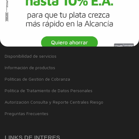
SERVICIO AL CLIENTE
Inclusión
Solicitudes y Reclamos
Noticias
Disponibilidad de servicios
Información de productos
Políticas de Gestión de Cobranza
Política de Tratamiento de Datos Personales
Autorización Consulta y Reporte Centrales Riesgo
Preguntas Frecuentes
LINKS DE INTERES